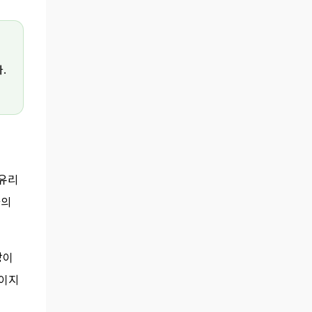
결과 발표 · 확인 규모: 이름·이메일 33,673,817
건 · 핵심 쟁점: 퇴사자 키 관리, 신고 지연, 피해
자 보상, 미국 로비 투명성 · 핵심 신호: 방어보
다 신뢰 재설계가 필요한 국면 소비자가 화난
.
이유는 ‘유출’보다 ‘기본’에 있다 개인정보 유
출 사고가 발생하면 기업은 보통 기술적 설명
부터 내놓는다. 어떤 경로로 접근이 있었고, 어
떤 정보가 포함됐고, 어떤 조치를 했는지 설
명...
 유리
술의
망이
줄이지