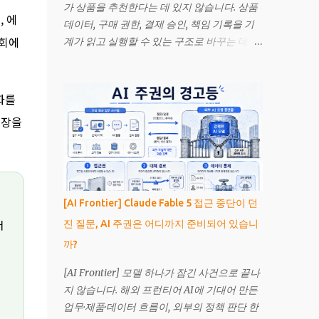
가 상품을 추천한다는 데 있지 않습니다. 상품
, 에
데이터, 구매 권한, 결제 승인, 책임 기록을 기
사회에
계가 읽고 실행할 수 있는 구조로 바꾸는 데 있
습니다. 검색보다 넓은 구매 운영체계의 변화.
Image generated with OpenAI. 에이전틱 커
머스(Agentic Commerce)는 인공지능
변화를
(Artificial Intelligence, AI) 에이전트가 소비
시장을
자나 기업을 대신해 상품을 조사하고, 조건을
비교하며, 승인된 범위 안에서 구매까지 수행
하는 거래 방식입니다. 기존 추천 시스템이 선
택지를 보여줬다면, 에이전트는 목표를 해석
하고 외부 시스템을 호출해 실제 행동으로 이
[AI Frontier] Claude Fable 5 접근 중단이 던
어갑니다. 2026년에는 이 개념이 발표 자료에
더
진 질문, AI 주권은 어디까지 준비되어 있습니
만 머물지 않았습니다. Mastercard는 한국에
까?
서 인천공항과 서울 도심 사이의 차량 예약을
AI 에이전트가 검색·예약·결제한 인증 거래를
[AI Frontier] 모델 하나가 잠긴 사건으로 끝나
발표했고, 호주와 중남미에서도 영화표, 숙박,
지 않습니다. 해외 프런티어 AI에 기대어 만든
식료품, 서적과 디지털 상품을 포함한 거래 사
업무·제품·데이터 흐름이, 외부의 정책 판단 한
례를 공개했습니다. 그렇다고 사람이 운영하