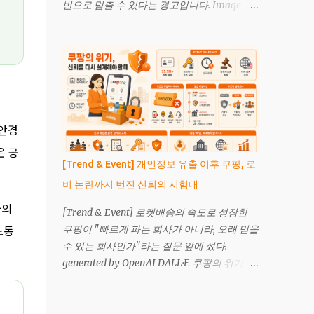
번으로 멈출 수 있다는 경고입니다. Image
는 쇼핑몰이 곧 사라진다는 뜻은 아닙니다. 현
generated by OpenAI 미국 정부가 Anthropic
재 확인된 사례에는 통제된 시험과 초기 상용
의 Claude Fable 5와 Claude Mythos 5 접근
거래가 섞여 있습니다. 더 중요한 변화는 소비
중단을 지시했습니다. Anthropic은 국가안보
자가 반드시 특정 사이트를 먼저 방문하지 않
권한을 근거로 한 수출통제 지시를 받았으며,
아도 상품을 발견하고 구매를 시작할 수 있게
외국 국적자 접근 제한이 실무상 전 고객 접근
됐다는 점입니다. 확인 범위 현재 공개된 거래
중단으로 이어졌다고 설명했습니다. 이 사안
사례는 에이전틱 결제가 기술적으로 작동할
은 단순한 서비스 장애가 아닙니다. 프런티어
 안경
수 있다는 증거입니다. 소비자 거래의 상당 부
AI 모델을 빌려 쓰는 기업과 국가가 어느 순간
분이 이미 에이전트로 전환됐다는 증거는 아
은 공
접근권을 잃을 수 있다는 신호입니다. 독자가
닙니다. 기업 발표와 시장의 실제 이용 규모는
[Trend & Event] 개인정보 유출 이후 쿠팡, 로
주목해야 할 질문은 “Anthropic이 맞았나, 정
구분해 봐야 합니다. 에이전틱 커머스란 무엇
비 논란까지 번진 신뢰의 시험대
부가 맞았나”가 아닙니다. 더 중요한 질문은 이
인가 일반적인 온라인 쇼핑에서는 사람이 검
물의
것입니다. 우리 조직은 특정 해외 모델이 갑자
[Trend & Event] 로켓배송의 속도로 성장한
색어를 입력하고, 여러 상세페이...
기 멈췄을 때 업무, 제품, 데이터 흐름을 유지할
노동
쿠팡이 "빠르게 파는 회사가 아니라, 오래 믿을
수 있습니까. AI 주권은 거창한 국가 전략만의
수 있는 회사인가"라는 질문 앞에 섰다.
문제가 아니라, 기업의 운영 연속성과도 연결
generated by OpenAI DALL·E 쿠팡의 위기는
되어 있습니다. NOTE 이번 사안의 핵심은 모
어느 날 갑자기 터진 숫자 하나로 설명되지 않
델 성능이 아닙니다. 접근권, 통제권, 대체 가능
는다. 이름과 이메일 정보 33,673,817건이 유출
성입니다. 프런티어 AI를 외부 플랫폼에 맡길
됐고, 배송지 목록과 일부 주문 정보까지 대규