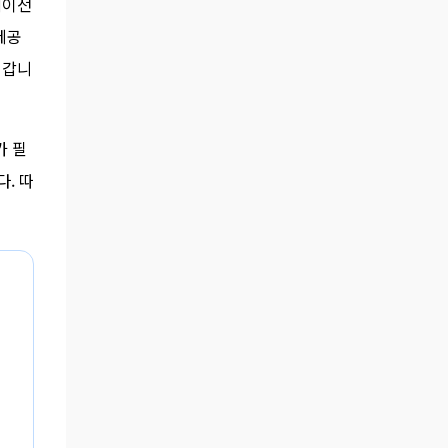
에이전
결과 발표 · 확인 규모: 이름·이메일 33,673,817
건 · 핵심 쟁점: 퇴사자 키 관리, 신고 지연, 피해
제공
자 보상, 미국 로비 투명성 · 핵심 신호: 방어보
어갑니
다 신뢰 재설계가 필요한 국면 소비자가 화난
이유는 ‘유출’보다 ‘기본’에 있다 개인정보 유
출 사고가 발생하면 기업은 보통 기술적 설명
가 필
부터 내놓는다. 어떤 경로로 접근이 있었고, 어
떤 정보가 포함됐고, 어떤 조치를 했는지 설
. 따
명...