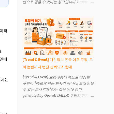
번으로 멈출 수 있다는 경고입니다. Image
는 쇼핑몰이 곧 사라진다는 뜻은 아닙니다. 현
generated by OpenAI 미국 정부가 Anthropic
재 확인된 사례에는 통제된 시험과 초기 상용
의 Claude Fable 5와 Claude Mythos 5 접근
거래가 섞여 있습니다. 더 중요한 변화는 소비
중단을 지시했습니다. Anthropic은 국가안보
자가 반드시 특정 사이트를 먼저 방문하지 않
권한을 근거로 한 수출통제 지시를 받았으며,
아도 상품을 발견하고 구매를 시작할 수 있게
데이터
외국 국적자 접근 제한이 실무상 전 고객 접근
됐다는 점입니다. 확인 범위 현재 공개된 거래
중단으로 이어졌다고 설명했습니다. 이 사안
사례는 에이전틱 결제가 기술적으로 작동할
은 단순한 서비스 장애가 아닙니다. 프런티어
수 있다는 증거입니다. 소비자 거래의 상당 부
n
AI 모델을 빌려 쓰는 기업과 국가가 어느 순간
분이 이미 에이전트로 전환됐다는 증거는 아
접근권을 잃을 수 있다는 신호입니다. 독자가
모델에
닙니다. 기업 발표와 시장의 실제 이용 규모는
[Trend & Event] 개인정보 유출 이후 쿠팡, 로
주목해야 할 질문은 “Anthropic이 맞았나, 정
구분해 봐야 합니다. 에이전틱 커머스란 무엇
비 논란까지 번진 신뢰의 시험대
부가 맞았나”가 아닙니다. 더 중요한 질문은 이
인가 일반적인 온라인 쇼핑에서는 사람이 검
것입니다. 우리 조직은 특정 해외 모델이 갑자
[Trend & Event] 로켓배송의 속도로 성장한
색어를 입력하고, 여러 상세페이...
에서는
기 멈췄을 때 업무, 제품, 데이터 흐름을 유지할
쿠팡이 "빠르게 파는 회사가 아니라, 오래 믿을
수 있습니까. AI 주권은 거창한 국가 전략만의
수 있는 회사인가"라는 질문 앞에 섰다.
문제가 아니라, 기업의 운영 연속성과도 연결
generated by OpenAI DALL·E 쿠팡의 위기는
되어 있습니다. NOTE 이번 사안의 핵심은 모
어느 날 갑자기 터진 숫자 하나로 설명되지 않
델 성능이 아닙니다. 접근권, 통제권, 대체 가능
는다. 이름과 이메일 정보 33,673,817건이 유출
성입니다. 프런티어 AI를 외부 플랫폼에 맡길
됐고, 배송지 목록과 일부 주문 정보까지 대규