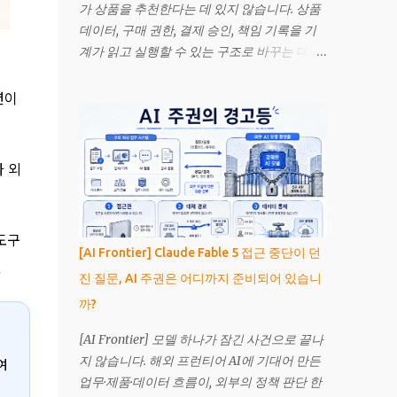
가 상품을 추천한다는 데 있지 않습니다. 상품
데이터, 구매 권한, 결제 승인, 책임 기록을 기
계가 읽고 실행할 수 있는 구조로 바꾸는 데 있
습니다. 검색보다 넓은 구매 운영체계의 변화.
Image generated with OpenAI. 에이전틱 커
션이
머스(Agentic Commerce)는 인공지능
(Artificial Intelligence, AI) 에이전트가 소비
자나 기업을 대신해 상품을 조사하고, 조건을
가 외
비교하며, 승인된 범위 안에서 구매까지 수행
하는 거래 방식입니다. 기존 추천 시스템이 선
택지를 보여줬다면, 에이전트는 목표를 해석
도구
하고 외부 시스템을 호출해 실제 행동으로 이
[AI Frontier] Claude Fable 5 접근 중단이 던
어갑니다. 2026년에는 이 개념이 발표 자료에
.
진 질문, AI 주권은 어디까지 준비되어 있습니
만 머물지 않았습니다. Mastercard는 한국에
까?
서 인천공항과 서울 도심 사이의 차량 예약을
AI 에이전트가 검색·예약·결제한 인증 거래를
[AI Frontier] 모델 하나가 잠긴 사건으로 끝나
발표했고, 호주와 중남미에서도 영화표, 숙박,
지 않습니다. 해외 프런티어 AI에 기대어 만든
여
식료품, 서적과 디지털 상품을 포함한 거래 사
업무·제품·데이터 흐름이, 외부의 정책 판단 한
례를 공개했습니다. 그렇다고 사람이 운영하