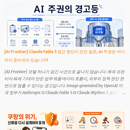
며, 승인된 범위 안에서 구매까지 수행하는 거래 방식입니다. 기존 추
천 시스템이 선택지를 보여줬다면, 에이전트는 목표를 해석하고 외부
시스템을 호출해 실제 행동으로 이어갑니다. 2026년에는 이 개념이
발표 자료에만 머물지 않았습니다. Mastercard는 한국에서 인천공항
과 서울 도심 사이의 차량 예약을 AI 에이전트가 검색·예약·결제한 인
증 거래를 발표했고, 호주와 중남미에서도 영화표, 숙박, 식료품, 서적
과 디지털 상품을 포함한 거래 사례를 공개했습니다. 그렇다고 사람
[AI Frontier] Claude Fable 5 접근 중단이 던진 질문, AI 주권은 어디
이 운영하는 쇼핑몰이 곧 사라진다는 뜻은 아닙니다. 현재 확인된 사
까지 준비되어 있습니까?
례에는 통제된 시험과 초기 상용 거래가 섞여 있습니다. 더 중요한 변
화는 소비자가 반드시 특정 사이트를 먼저 방문하지 않아도 상품을
[AI Frontier] 모델 하나가 잠긴 사건으로 끝나지 않습니다. 해외 프런
발견하고 구매를 시작할 수 있게 됐다는 점입니다. 확인 범위 현재 공
티어 AI에 기대어 만든 업무·제품·데이터 흐름이, 외부의 정책 판단 한
개된 거래 사례는 에이전틱 결제가 기술적으로 작동할 수 있다는 증
번으로 멈출 수 있다는 경고입니다. Image generated by OpenAI 미
거입니다. 소비자 거래의 상당 부분이 이미 에이전트로 전환됐다는
국 정부가 Anthropic의 Claude Fable 5와 Claude Mythos 5 접근 중
증거는 아닙니다. 기업 발표와 시장의 실제 이용 규모는 구분해 봐야
단을 지시했습니다. Anthropic은 국가안보 권한을 근거로 한 수출통
합니다. 에이전틱 커머스란 무엇인가 일반적인 온라인 쇼핑에서는 사
제 지시를 받았으며, 외국 국적자 접근 제한이 실무상 전 고객 접근 중
람이 검색어를 입력하고, 여러 상세페이...
단으로 이어졌다고 설명했습니다. 이 사안은 단순한 서비스 장애가
아닙니다. 프런티어 AI 모델을 빌려 쓰는 기업과 국가가 어느 순간 접
근권을 잃을 수 있다는 신호입니다. 독자가 주목해야 할 질문은