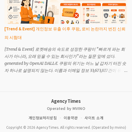
“Anthropic이 맞았나, 정부가 맞았나”가 아닙니다. 더 중요한 질문은
이것입니다. 우리 조직은 특정 해외 모델이 갑자기 멈췄을 때 업무, 제
품, 데이터 흐름을 유지할 수 있습니까. AI 주권은 거창한 국가 전략만
의 문제가 아니라, 기업의 운영 연속성과도 연결되어 있습니다. NOTE
[Trend & Event] 개인정보 유출 이후 쿠팡, 로비 논란까지 번진 신뢰
이번 사안의 핵심은 모델 성능이 아닙니다. 접근권, 통제권, 대체 가능
의 시험대
성입니다. 프런티어 AI를 외부 플랫폼에 맡길수록 기술 리스크는 계
약 리스크와 지정학 리스크로 바뀝니다. 무엇이 실제로 일어났습니
[Trend & Event] 로켓배송의 속도로 성장한 쿠팡이 "빠르게 파는 회
까? Anthropic 공식 성명에 따르면 미국 정부는 Fable 5와 Mythos 5
사가 아니라, 오래 믿을 수 있는 회사인가"라는 질문 앞에 섰다.
에 대해 외국 국적자의 접근을 중단하라는 수출통제 지시를 내렸습니
generated by OpenAI DALL·E 쿠팡의 위기는 어느 날 갑자기 터진 숫
다. 여기에는 미국 안팎의 외국 국적자뿐 아니라 Anthropic 내부의 외
자 하나로 설명되지 않는다. 이름과 이메일 정보 33,673,817건이 유출
국 국적 직원도 포함됩니다. Anthropic은 이 조건을 준수하려면 두 모
됐고, 배송지 목록과 일부 주문 정보까지 대규모로 조회된 사실이 확
델을 전 고객에게서 갑자기 비활성화할 수밖에 없다고 밝혔습니다.
인됐다. 숫자만 놓고 보면 대형 개인정보 유출 사고다. 그러나 소비자
정부가 문제 삼은 것으로 알려진 지점은 Fable 5를 우회해 특정 사이
가 느끼는 감정은 단순한 불안보다 더 복잡하다. 많은 사람에게 쿠팡
버 역량을 끌어낼 수 있...
은 쇼핑 앱이 아니라 생활의 일부다. 새벽에 문 앞에 놓이는 생필품, 가
AgencyTimes
족에게 보내는 선물, 집 주소와 연락처, 반복되는 주문 습관까지 쿠팡
Operated by MVINO
안에 쌓여 있다. 그래서 이번 사고는 “내 이메일이 새어 나갔다”는 문
개인정보처리방침
·
이용약관
·
사이트 소개
제를 넘어 “내 생활의 일부를 맡긴 회사가 기본을 지켰나”라는 질문
으로 번졌다. 더 불편한 대목은 사고의 원인이다. 조사당국은 이번 사
Copyright © 2026 AgencyTimes. All rights reserved. (Operated by mvino)