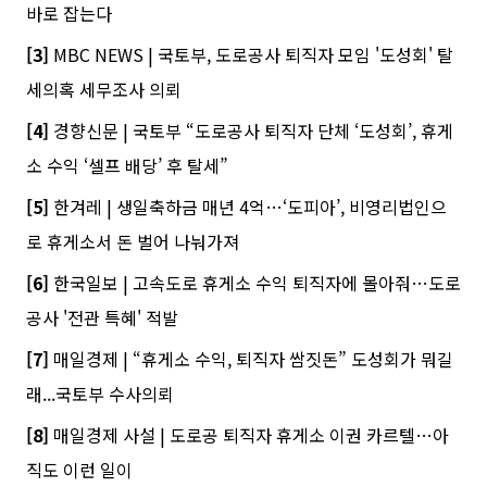
바로 잡는다
[3]
MBC NEWS | 국토부, 도로공사 퇴직자 모임 '도성회' 탈
세의혹 세무조사 의뢰
[4]
경향신문 | 국토부 “도로공사 퇴직자 단체 ‘도성회’, 휴게
소 수익 ‘셀프 배당’ 후 탈세”
[5]
한겨레 | 생일축하금 매년 4억…‘도피아’, 비영리법인으
로 휴게소서 돈 벌어 나눠가져
[6]
한국일보 | 고속도로 휴게소 수익 퇴직자에 몰아줘…도로
공사 '전관 특혜' 적발
[7]
매일경제 | “휴게소 수익, 퇴직자 쌈짓돈” 도성회가 뭐길
래...국토부 수사의뢰
[8]
매일경제 사설 | 도로공 퇴직자 휴게소 이권 카르텔…아
직도 이런 일이